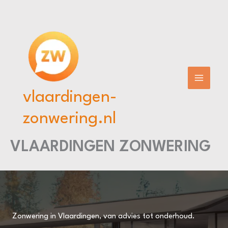
Ga
naar
de
inhoud
vlaardingen-
zonwering.nl
VLAARDINGEN ZONWERING
Zonwering in Vlaardingen, van advies tot onderhoud.