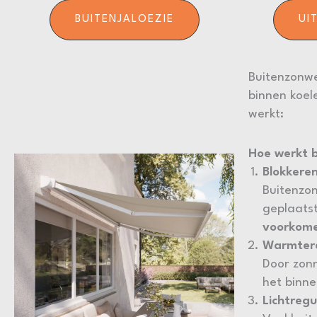
BUITENJALOEZIE
UI
Buitenzonwe
binnen koel
werkt:
Hoe werkt 
Blokkere
Buitenzo
geplaatst
voorkom
Warmter
Door zonn
het binn
Lichtregu