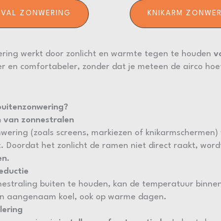
TVAL ZONWERING
KNIKARM ZONWE
ring werkt door zonlicht en warmte tegen te houden
v
er en comfortabeler, zonder dat je meteen de airco hoeft
buitenzonwering?
n van zonnestralen
nwering (zoals screens, markiezen of knikarmschermen
. Doordat het zonlicht de ramen niet direct raakt, wor
en
.
eductie
estraling buiten te houden, kan de temperatuur binnen
en aangenaam koel, ook op warme dagen.
lering