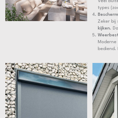
Veel buit
types (zo
Beschermi
Zeker bij
kijken
. D
Weerbest
Moderne 
bediend. 