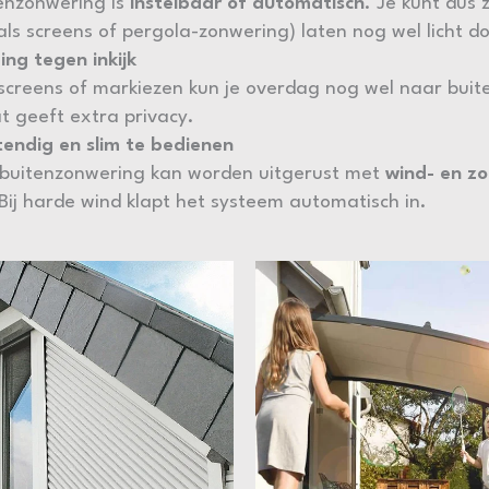
enzonwering is
instelbaar of automatisch
. Je kunt dus 
als screens of pergola-zonwering) laten nog wel licht do
ng tegen inkijk
 screens of markiezen kun je overdag nog wel naar buite
at geeft extra privacy.
endig en slim te bedienen
buitenzonwering kan worden uitgerust met
wind- en z
Bij harde wind klapt het systeem automatisch in.