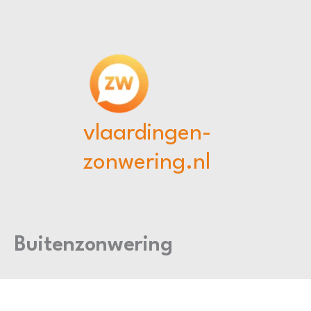
Ga
naar
de
inhoud
vlaardingen-
zonwering.nl
Buitenzonwering